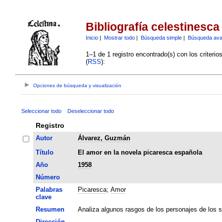
Bibliografía celestinesca
Inicio
|
Mostrar todo
|
Búsqueda simple
|
Búsqueda av
1–1 de 1 registro encontrado(s) con los criteri
(
RSS
):
Opciones de búsqueda y visualización
Seleccionar todo
Deseleccionar todo
Registro
Autor
Álvarez, Guzmán
Título
El amor en la novela picaresca española
Año
1958
Número
Palabras
Picaresca
;
Amor
clave
Resumen
Analiza algunos rasgos de los personajes de los si
Dirección