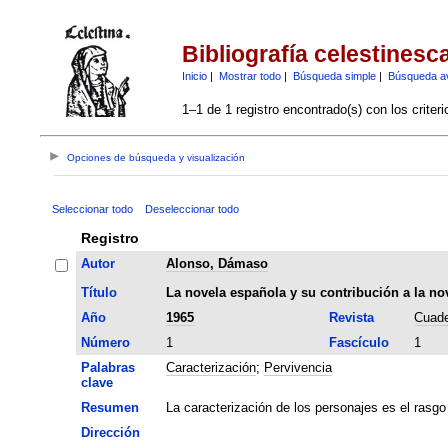
Bibliografía celestinesc
Inicio
|
Mostrar todo
|
Búsqueda simple
|
Búsqueda a
1–1 de 1 registro encontrado(s) con los criter
Opciones de búsqueda y visualización
Seleccionar todo
Deseleccionar todo
Registro
Autor
Alonso, Dámaso
Título
La novela española y su contribución a la no
Año
1965
Revista
Cuade
Número
1
Fascículo
1
Palabras
Caracterización
;
Pervivencia
clave
Resumen
La caracterización de los personajes es el rasgo 
Dirección