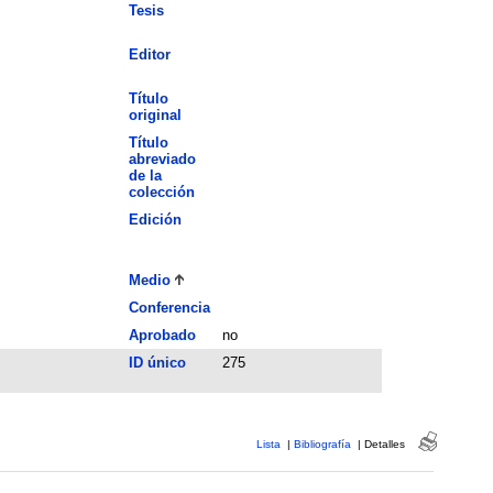
Tesis
Editor
Título
original
Título
abreviado
de la
colección
Edición
Medio
Conferencia
Aprobado
no
ID único
275
Lista
|
Bibliografía
|
Detalles