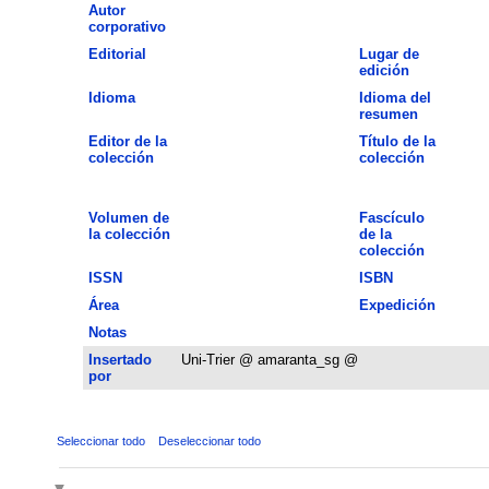
Autor
corporativo
Editorial
Lugar de
edición
Idioma
Idioma del
resumen
Editor de la
Título de la
colección
colección
Volumen de
Fascículo
la colección
de la
colección
ISSN
ISBN
Área
Expedición
Notas
Insertado
Uni-Trier @ amaranta_sg @
por
Seleccionar todo
Deseleccionar todo