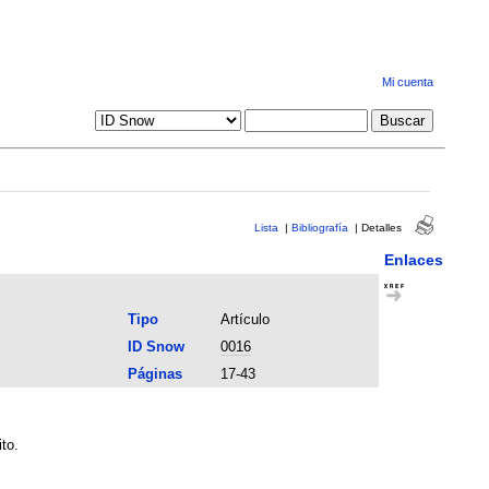
Mi cuenta
Lista
|
Bibliografía
|
Detalles
Enlaces
Tipo
Artículo
ID Snow
0016
Páginas
17-43
to.