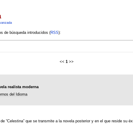
a
vanzada
ios de búsqueda introducidos (
RSS
):
<<
1
>>
vela realista moderna
rnos del Idioma
de “Celestina” que se transmite a la novela posterior y en el que reside su éxi