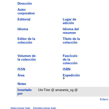
Dirección
Autor
corporativo
Editorial
Lugar de
edición
Idioma
Idioma del
resumen
Editor de la
Título de la
colección
colección
Volumen de
Fascículo
la colección
de la
colección
ISSN
ISBN
Área
Expedición
Notas
Insertado
Uni-Trier @ amaranta_sg @
por
Enlace 
Seleccionar todo
Deseleccionar todo