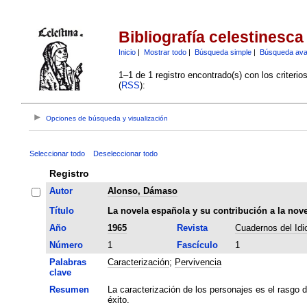
Bibliografía celestinesca
Inicio
|
Mostrar todo
|
Búsqueda simple
|
Búsqueda av
1–1 de 1 registro encontrado(s) con los criteri
(
RSS
):
Opciones de búsqueda y visualización
Seleccionar todo
Deseleccionar todo
Registro
Autor
Alonso, Dámaso
Título
La novela española y su contribución a la nov
Año
1965
Revista
Cuadernos del Id
Número
1
Fascículo
1
Palabras
Caracterización
;
Pervivencia
clave
Resumen
La caracterización de los personajes es el rasgo d
éxito.