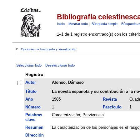
Bibliografía celestinesc
Inicio
|
Mostrar todo
|
Búsqueda simple
|
Búsqueda a
1–1 de 1 registro encontrado(s) con los criter
Opciones de búsqueda y visualización
Seleccionar todo
Deseleccionar todo
Registro
Autor
Alonso, Dámaso
Título
La novela española y su contribución a la no
Año
1965
Revista
Cuade
Número
1
Fascículo
1
Palabras
Caracterización
;
Pervivencia
clave
Resumen
La caracterización de los personajes es el rasgo 
Dirección