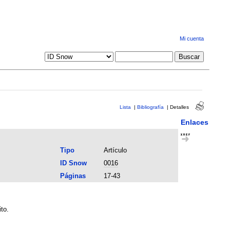
Mi cuenta
Lista
|
Bibliografía
|
Detalles
Enlaces
Tipo
Artículo
ID Snow
0016
Páginas
17-43
to.