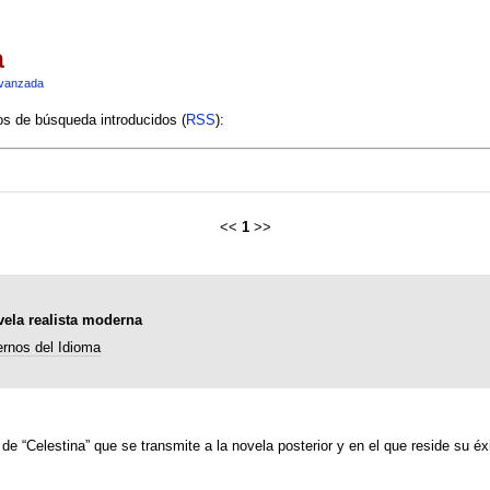
a
vanzada
ios de búsqueda introducidos (
RSS
):
<<
1
>>
vela realista moderna
rnos del Idioma
de “Celestina” que se transmite a la novela posterior y en el que reside su éxi