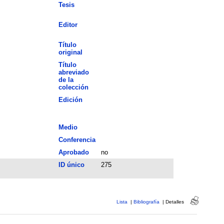
Tesis
Editor
Título
original
Título
abreviado
de la
colección
Edición
Medio
Conferencia
Aprobado
no
ID único
275
Lista
|
Bibliografía
|
Detalles