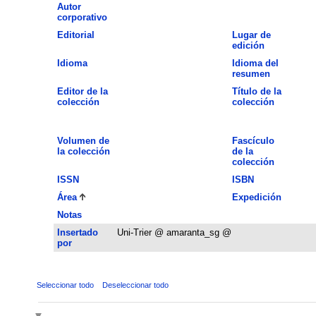
Autor
corporativo
Editorial
Lugar de
edición
Idioma
Idioma del
resumen
Editor de la
Título de la
colección
colección
Volumen de
Fascículo
la colección
de la
colección
ISSN
ISBN
Área
Expedición
Notas
Insertado
Uni-Trier @ amaranta_sg @
por
Seleccionar todo
Deseleccionar todo