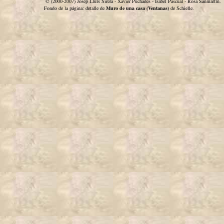
© (2000-2007) Josep Lluís Sirera - Xavier Puchades - Isabel Pascual - Rosa Sanmartín.
Fondo de la página: detalle de
Muro de una casa (Ventanas)
de Schielle.