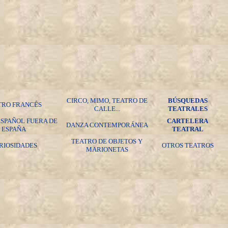
CIRCO, MIMO, TEATRO DE
BÚSQUEDAS
TRO FRANCÉS
CALLE...
TEATRALES
ESPAÑOL FUERA DE
CARTELERA
DANZA CONTEMPORÁNEA
ESPAÑA
TEATRAL
TEATRO DE OBJETOS Y
RIOSIDADES
OTROS TEATROS
MARIONETAS