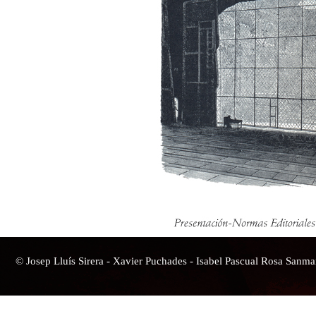
© Josep Lluís Sirera - Xavier Puchades - Isabel Pascual Rosa Sanma