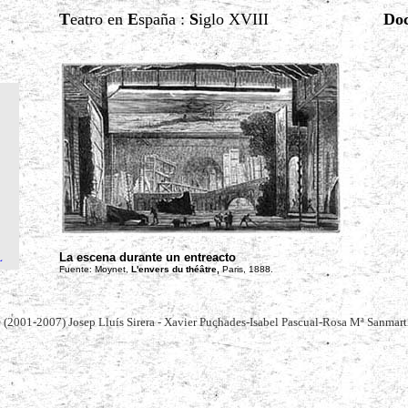
T
eatro en
E
spaña :
S
iglo XVIII
Doc
La escena durante un entreacto
L
Fuente: Moynet,
L'envers du théâtre,
Paris, 1888.
 (2001-2007) Josep Lluís Sirera - Xavier Puchades-Isabel Pascual-Rosa Mª Sanmart