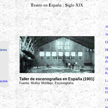
T
eatro en
E
spaña :
S
iglo XIX
A
A
E
ránea
D
D
(I
T
B
Taller de escenografías en España (1901)
L
ACIÓN
Fuente: Muñoz Morillejo, Escenografía.
R
E
C
P