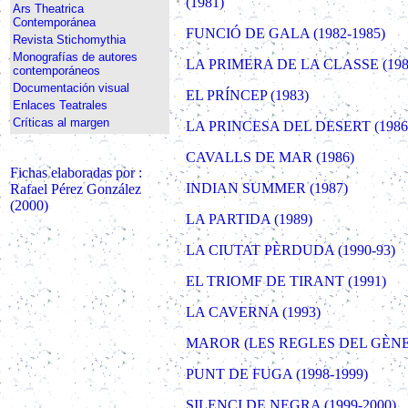
(1981)
Ars Theatrica
Contemporánea
FUNCIÓ DE GALA (1982-1985)
Revista Stichomythia
Monografías de autores
LA PRIMERA DE LA CLASSE (198
contemporáneos
Documentación visual
EL PRÍNCEP (1983)
Enlaces Teatrales
Críticas al margen
LA PRINCESA DEL DESERT (1986
CAVALLS DE MAR (1986)
Fichas
elaboradas por :
INDIAN SUMMER (1987)
Rafael Pérez González
(2000)
LA PARTIDA (1989)
LA CIUTAT PÈRDUDA (1990-93)
EL TRIOMF DE TIRANT (1991)
LA CAVERNA (1993)
MAROR (LES REGLES DEL GÈNER
PUNT DE FUGA (1998-1999)
SILENCI DE NEGRA (1999-2000)