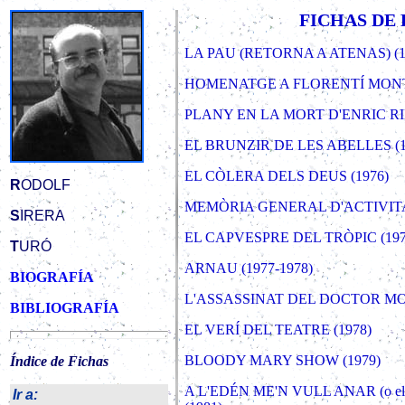
FICHAS DE L
LA PAU (RETORNA A ATENAS) (19
HOMENATGE A FLORENTÍ MONT
PLANY EN LA MORT D'ENRIC RI
EL BRUNZIR DE LES ABELLES (1
EL CÒLERA DELS DEUS (1976)
R
ODOLF
MEMÒRIA GENERAL D'ACTIVITAT
S
IRERA
EL CAPVESPRE DEL TRÒPIC (197
T
URÓ
ARNAU (1977-1978)
BIOGRAFÍA
L'ASSASSINAT DEL DOCTOR MO
BIBLIOGRAFÍA
EL VERÍ DEL TEATRE (1978)
BLOODY MARY SHOW (1979)
Índice de Fichas
A L'EDÉN ME'N VULL ANAR (o el judic
Ir a: