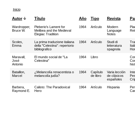
Inicio
Autor
Título
Año
Tipo
Revista
Pa
Wardropper,
Pleberio's Lament for
1964
Artículo
Modern
Pla
Bruce W.
Melibea and the Medieval
Language
Ret
Elegiac Tradition
Notes
Scoles,
La prima traduzione italiana
1964
Artículo
Studi di
Tra
Emma
della "Celestina": repertorio
letteratura
Ital
bibliografico
spagnola
Ho
Maravall,
El mundo social de "La
1964
Libro
Con
José
Celestina"
Con
Antonio
his
Bataillon,
¿Melancolía renacentista o
1964
Capítulo
Varia lección
Int
Marcel
melancolía judía?
de libro
de clásicos
Pe
españoles
Cri
Barbera,
Calisto: The Paradoxical
1964
Artículo
Hispania
Per
Raymond E.
Hero
Car