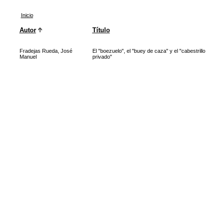
Inicio
Autor
Título
Fradejas Rueda, José
El "boezuelo", el "buey de caza" y el "cabestrillo
Manuel
privado"