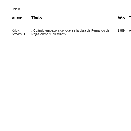
Inicio
Autor
Título
Año
T
Kirby,
¿Cuándo empezó a conocerse la obra de Fernando de
1989
A
Steven D.
Rojas como "Celestina"?