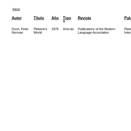
Inicio
Autor
Título
Año
Tipo
Revista
Pal
Dunn, Peter
Pleberio's
1976
Artículo
Publications of the Modern
Plan
Norman
World
Language Association
Inte