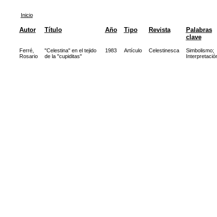
Inicio
Autor
Título
Año
Tipo
Revista
Palabras
clave
Ferré,
"Celestina" en el tejido
1983
Artículo
Celestinesca
Simbolismo
;
Rosario
de la "cupiditas"
Interpretació