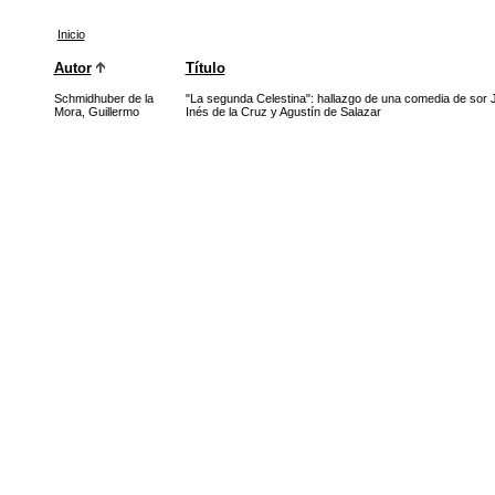
Inicio
Autor
Título
Schmidhuber de la
"La segunda Celestina": hallazgo de una comedia de sor 
Mora, Guillermo
Inés de la Cruz y Agustín de Salazar