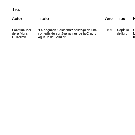
Inicio
Autor
Título
Año
Tipo
R
Schmidhuber
"La segunda Celestina": hallazgo de una
1994
Capítulo
C
de la Mora,
comedia de sor Juana Inés de la Cruz y
de libro
M
Guillermo
Agustín de Salazar
I