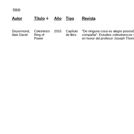
Inicio
Autor
Título
Año
Tipo
Revista
Deyermond,
Celestina's
2010
Capítulo
"De ninguna cosa es alegre posesió
Alan David
Ring of
de libro
compañia". Estudios celestinescos 
Power
en honor del profesor Joseph Tho