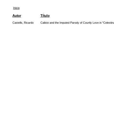
Inicio
Autor
Título
Castells, Ricardo
Calisto and the Imputed Parody of Courtly Love in "Celestin