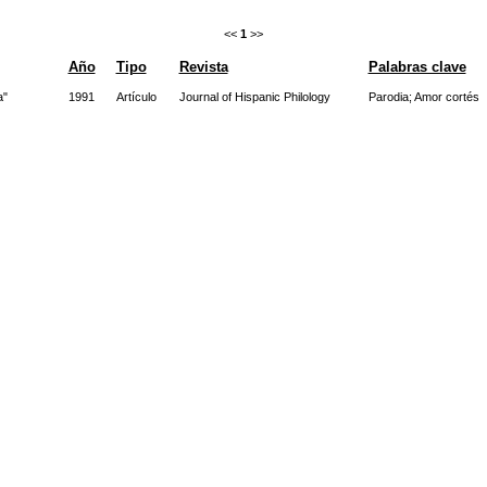
<<
1
>>
Año
Tipo
Revista
Palabras clave
a"
1991
Artículo
Journal of Hispanic Philology
Parodia
;
Amor cortés