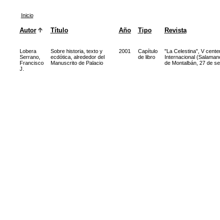
Inicio
Autor
Título
Año
Tipo
Revista
Lobera
Sobre historia, texto y
2001
Capítulo
"La Celestina", V cent
Serrano,
ecdótica, alrededor del
de libro
Internacional (Salamanc
Francisco
Manuscrito de Palacio
de Montalbán, 27 de se
J.