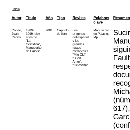
Inicio
Autor
Título
Año
Tipo
Revista
Palabras
Resumen
clave
Conde,
1989-
2001
Capítulo
Los
Manuscrito
Sucin
Juan
1999: diez
de libro
orígenes
de Palacio
;
Carlos
años de
del español
Mp
Manus
"La
y los
Celestina",
grandes
sigui
Manuscrito
textos
de Palacio
medievales:
"Mío Cid",
Faul
"Buen
Amor",
respe
"Celestina"
docu
recog
Micha
(núm
617)
Garc
(conf