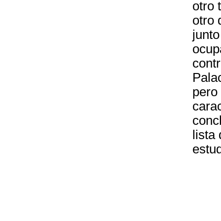
otro 
otro 
junto
ocupa
contr
Palac
pero
carac
conc
lista
estud