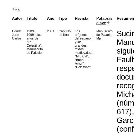
Inicio
Autor
Título
Año
Tipo
Revista
Palabras
Resumen
clave
Conde,
1989-
2001
Capítulo
Los
Manuscrito
Sucin
Juan
1999: diez
de libro
orígenes
de Palacio
;
Carlos
años de
del español
Mp
Manus
"La
y los
Celestina",
grandes
sigui
Manuscrito
textos
de Palacio
medievales:
"Mío Cid",
Faul
"Buen
Amor",
respe
"Celestina"
docu
recog
Micha
(núm
617)
Garc
(conf