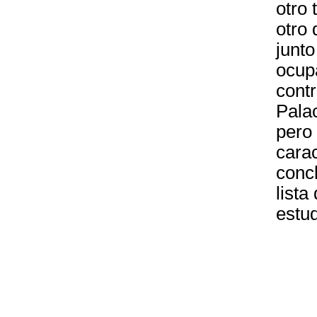
otro 
otro 
junto
ocupa
contr
Palac
pero
carac
conc
lista
estud