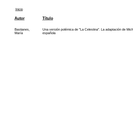
Inicio
Autor
Título
Bastianes,
Una versión polémica de "La Celestina". La adaptación de Mic
María
española