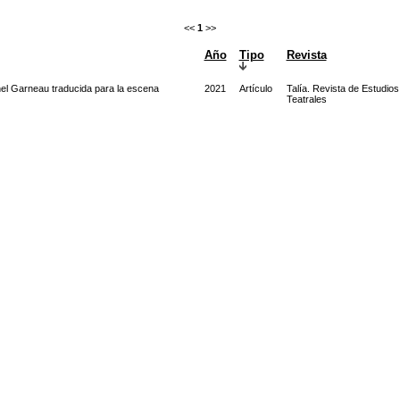
<<
1
>>
Año
Tipo
Revista
hel Garneau traducida para la escena
2021
Artículo
Talía. Revista de Estudios
Teatrales