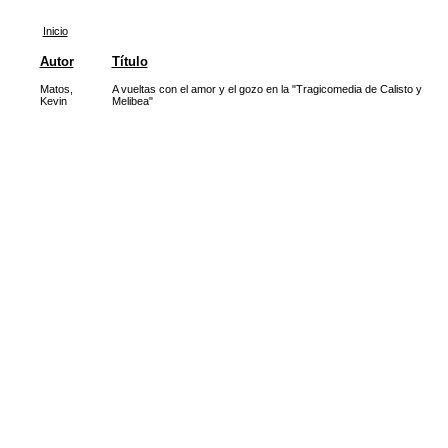
Inicio
Autor
Título
Matos,
A vueltas con el amor y el gozo en la "Tragicomedia de Calisto y
Kevin
Melibea"