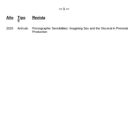
<<
1
>>
Año
Tipo
Revista
2020
Artículo
Pornographic Sensibilities: Imagining Sex and the Visceral in Premod
Production