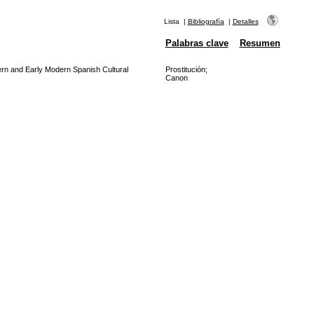
Lista
|
Bibliografía
|
Detalles
Palabras clave
Resumen
ern and Early Modern Spanish Cultural
Prostitución
;
Canon