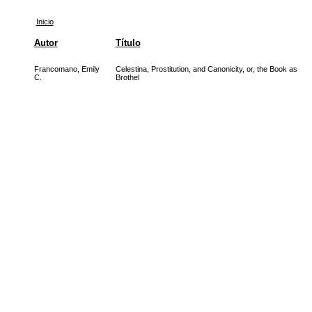
Inicio
Autor
Título
Francomano, Emily
Celestina, Prostitution, and Canonicity, or, the Book as
C.
Brothel