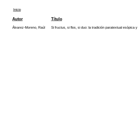
Inicio
Autor
Título
Álvarez-Moreno, Raúl
Si fructus, si flos, si duo: la tradición paratextual esópica y