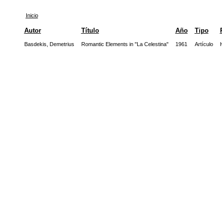
Inicio
Autor
Título
Año
Tipo
Basdekis, Demetrius
Romantic Elements in "La Celestina"
1961
Artículo