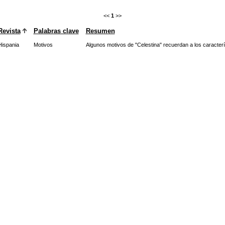
<<
1
>>
Revista
Palabras clave
Resumen
Hispania
Motivos
Algunos motivos de "Celestina" recuerdan a los caracterís