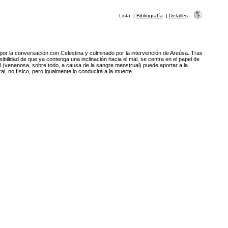
Lista
|
Bibliografía
|
Detalles
or la conversación con Celestina y culminado por la intervención de Areúsa. Tras
bilidad de que ya contenga una inclinación hacia el mal, se centra en el papel de
l (venenosa, sobre todo, a causa de la sangre menstrual) puede aportar a la
al, no físico, pero igualmente lo conducirá a la muerte.