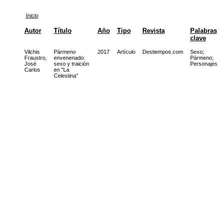
Inicio
Autor
Título
Año
Tipo
Revista
Palabras
clave
Vilchis
Pármeno
2017
Artículo
Destiempos.com
Sexo
;
Fraustro,
envenenado:
Pármeno
;
José
sexo y traición
Personajes
Carlos
en "La
Celestina"