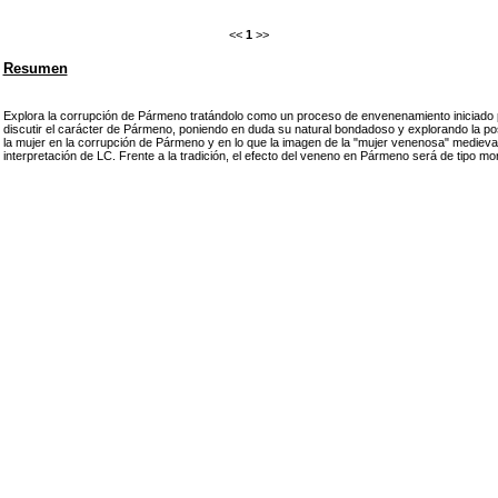
<<
1
>>
Resumen
Explora la corrupción de Pármeno tratándolo como un proceso de envenenamiento iniciado p
discutir el carácter de Pármeno, poniendo en duda su natural bondadoso y explorando la posi
la mujer en la corrupción de Pármeno y en lo que la imagen de la "mujer venenosa" medieva
interpretación de LC. Frente a la tradición, el efecto del veneno en Pármeno será de tipo mor