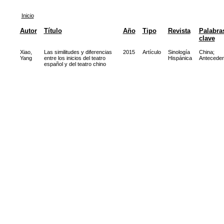
Inicio
Autor
Título
Año
Tipo
Revista
Palabra
clave
Xiao,
Las similitudes y diferencias
2015
Artículo
Sinología
China
;
Yang
entre los inicios del teatro
Hispánica
Anteceden
español y del teatro chino