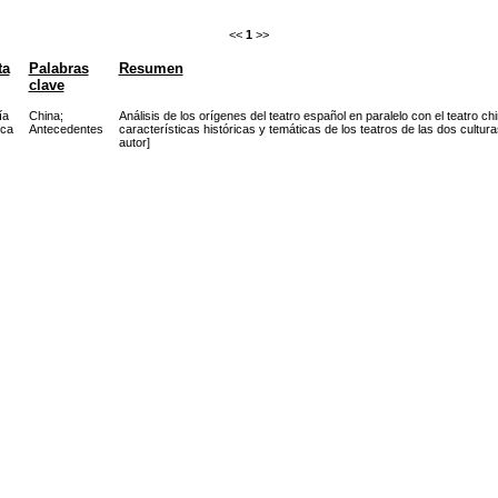
<<
1
>>
ta
Palabras
Resumen
clave
ía
China
;
Análisis de los orígenes del teatro español en paralelo con el teatro 
ica
Antecedentes
características históricas y temáticas de los teatros de las dos cultu
autor]