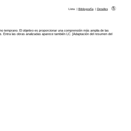
Lista
|
Bibliografía
|
Detalles
chino temprano. El objetivo es proporcionar una comprensión más amplia de las
ras. Entra las obras analizadas aparece también LC. [Adaptación del resumen del