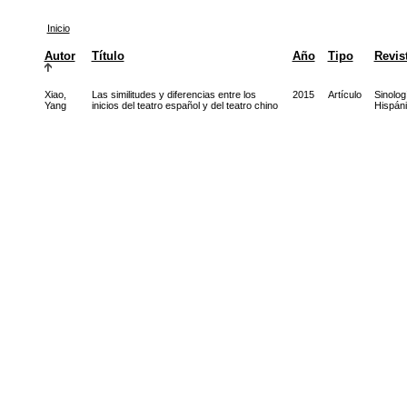
Inicio
Autor
Título
Año
Tipo
Revis
Xiao,
Las similitudes y diferencias entre los
2015
Artículo
Sinolog
Yang
inicios del teatro español y del teatro chino
Hispán