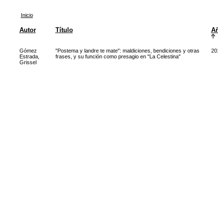
Inicio
Autor
Título
A
Gómez
"Postema y landre te mate": maldiciones, bendiciones y otras
20
Estrada,
frases, y su función como presagio en "La Celestina"
Grissel