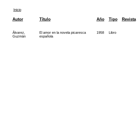
Inicio
Autor
Título
Año
Tipo
Revista
Álvarez,
El amor en la novela picaresca
1958
Libro
Guzmán
española