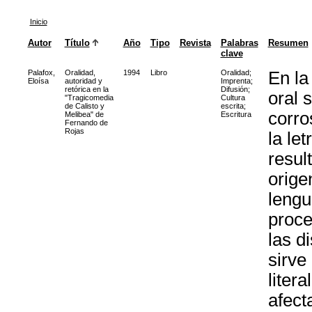
Inicio
Autor
Título
Año
Tipo
Revista
Palabras
Resumen
clave
Palafox,
Oralidad,
1994
Libro
Oralidad
;
En la
Eloísa
autoridad y
Imprenta
;
retórica en la
Difusión
;
oral 
"Tragicomedia
Cultura
de Calisto y
escrita
;
corro
Melibea" de
Escritura
Fernando de
Rojas
la le
resul
orige
lengu
proce
las d
sirve
liter
afect