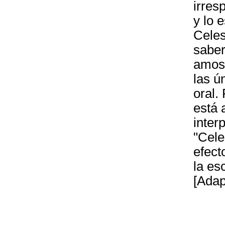
irres
y lo 
Celes
saber
amoso
las ú
oral.
está a
inter
"Cele
efect
la es
[Adap