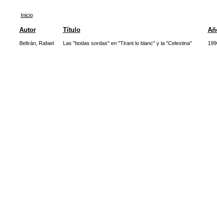
Inicio
Autor
Título
Añ
Beltrán, Rafael
Las "bodas sordas" en "Tirant lo blanc" y la "Celestina"
199