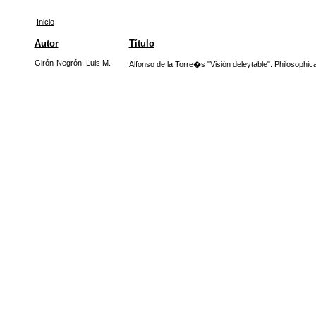
Inicio
Autor
Título
Girón-Negrón, Luis M.
Alfonso de la Torre�s "Visión deleytable". Philosophica