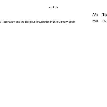
<<
1
>>
Año
Ti
2001
Libr
l Rationalism and the Religious Imagination in 15th Century Spain