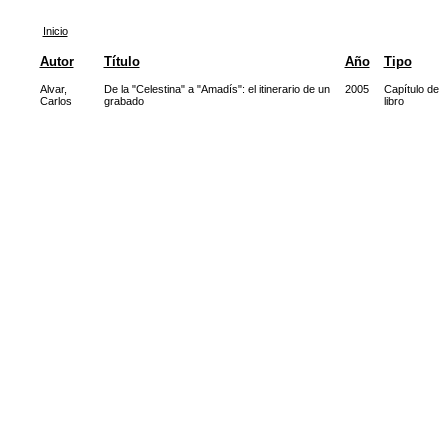
Inicio
Autor
Título
Año
Tipo
Alvar,
De la "Celestina" a "Amadís": el itinerario de un
2005
Capítulo de
Carlos
grabado
libro