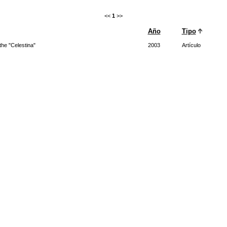
<<
1
>>
Año
Tipo
the "Celestina"
2003
Artículo