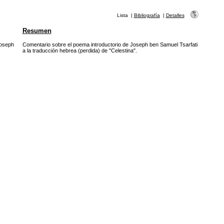
Lista
|
Bibliografía
|
Detalles
Resumen
oseph
Comentario sobre el poema introductorio de Joseph ben Samuel Tsarfati
a la traducción hebrea (perdida) de "Celestina".