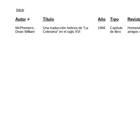
Inicio
Autor
Título
Año
Tipo
Revist
McPheeters,
Una traducción hebrea de "La
1966
Capítulo
Homenaj
Dean William
Celestina" en el siglo XVI
de libro
amigos 