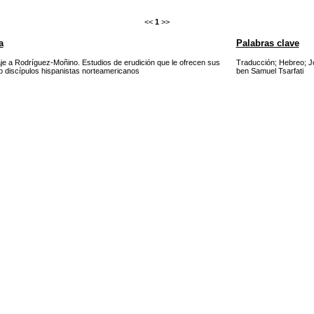
<<
1
>>
a
Palabras clave
e a Rodríguez-Moñino. Estudios de erudición que le ofrecen sus
Traducción
;
Hebreo
;
J
o discípulos hispanistas norteamericanos
ben Samuel Tsarfati