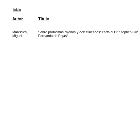
Inicio
Autor
Título
Marciales,
Sobre problemas rojanos y celestinescos: carta al Dr. Stephen Gilm
Miguel
Fernando de Rojas"