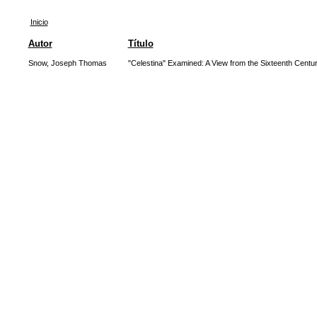
Inicio
Autor
Título
Snow, Joseph Thomas
"Celestina" Examined: A View from the Sixteenth Centu