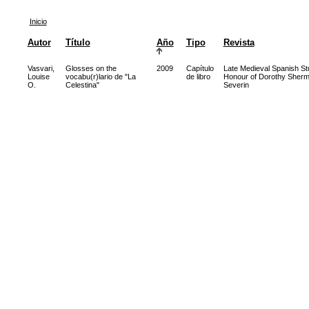
Inicio
Autor
Título
Año
Tipo
Revista
Vasvari,
Glosses on the
2009
Capítulo
Late Medieval Spanish Stu
Louise
vocabu(r)lario de "La
de libro
Honour of Dorothy Sher
O.
Celestina"
Severin