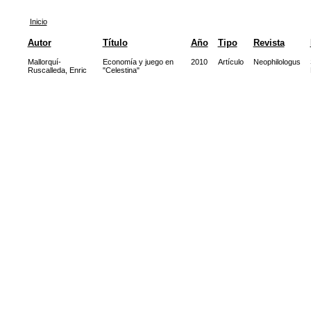
Inicio
Autor
Título
Año
Tipo
Revista
Mallorquí-
Economía y juego en
2010
Artículo
Neophilologus
Ruscalleda, Enric
"Celestina"