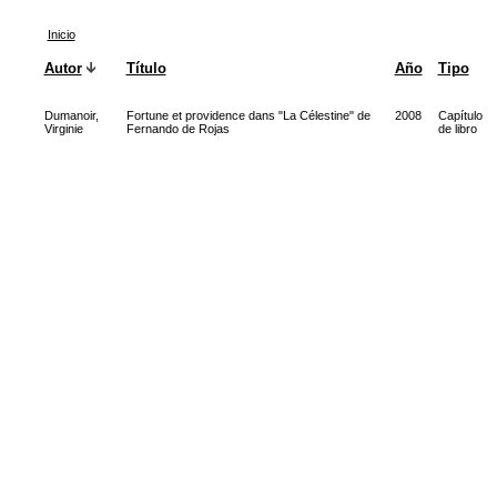
Inicio
Autor
Título
Año
Tipo
Dumanoir,
Fortune et providence dans "La Célestine" de
2008
Capítulo
Virginie
Fernando de Rojas
de libro