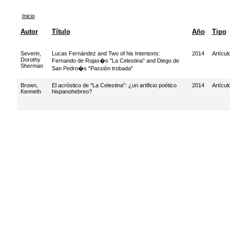
Inicio
Autor
Título
Año
Tipo
Severin,
Lucas Fernández and Two of his Intertexts:
2014
Artícul
Dorothy
Fernando de Rojas�s "La Celestina" and Diego de
Sherman
San Pedro�s "Passión trobada"
Brown,
El acróstico de "La Celestina": ¿un artificio poético
2014
Artícul
Kenneth
hispanohebreo?