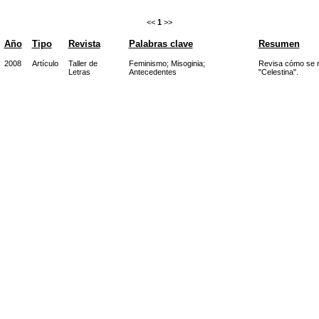
<<
1
>>
Año
Tipo
Revista
Palabras clave
Resumen
2008
Artículo
Taller de
Feminismo
;
Misoginia
;
Revisa cómo se re
Letras
Antecedentes
"Celestina".