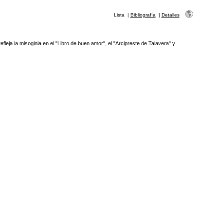
Lista
|
Bibliografía
|
Detalles
fleja la misoginia en el "Libro de buen amor", el "Arcipreste de Talavera" y