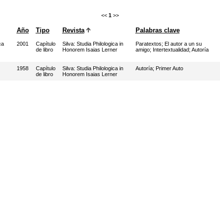
<<
1
>>
Año
Tipo
Revista
Palabras clave
ca
2001
Capítulo
Silva: Studia Philologica in
Paratextos
;
El autor a un su
de libro
Honorem Isaias Lerner
amigo
;
Intertextualidad
;
Autoría
1958
Capítulo
Silva: Studia Philologica in
Autoría
;
Primer Auto
de libro
Honorem Isaias Lerner