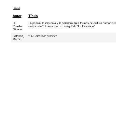
Inicio
Autor
Título
Di
La péñola, la imprenta y la doladera: tres formas de cultura humanísti
Camillo,
en la carta "El autor a un su amigo" de "La Celestina"
Ottavio
Bataillon,
"La Celestina" primitive
Marcel