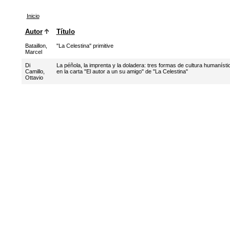
Inicio
Autor
Título
Bataillon,
"La Celestina" primitive
Marcel
Di
La péñola, la imprenta y la doladera: tres formas de cultura humanísti
Camillo,
en la carta "El autor a un su amigo" de "La Celestina"
Ottavio