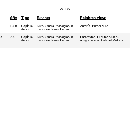
<<
1
>>
Año
Tipo
Revista
Palabras clave
1958
Capítulo
Silva: Studia Philologica in
Autoría
;
Primer Auto
de libro
Honorem Isaias Lerner
ca
2001
Capítulo
Silva: Studia Philologica in
Paratextos
;
El autor a un su
de libro
Honorem Isaias Lerner
amigo
;
Intertextualidad
;
Autoría