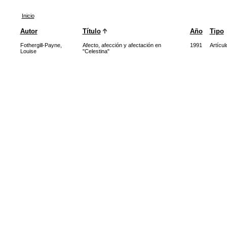
Inicio
Autor
Título
Año
Tipo
Fothergill-Payne,
Afecto, afección y afectación en
1991
Artícul
Louise
"Celestina"