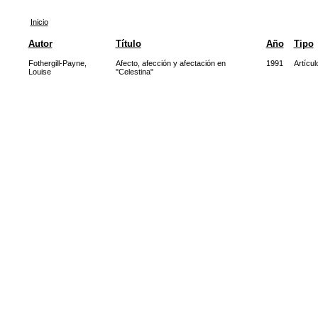
Inicio
Autor
Título
Año
Tipo
Fothergill-Payne,
Afecto, afección y afectación en
1991
Artícul
Louise
"Celestina"