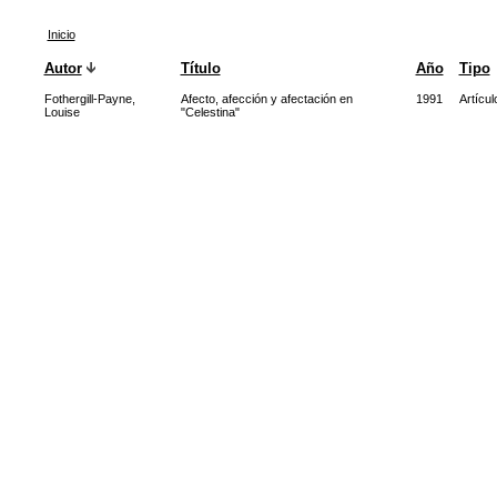
Inicio
Autor
Título
Año
Tipo
Fothergill-Payne,
Afecto, afección y afectación en
1991
Artícul
Louise
"Celestina"