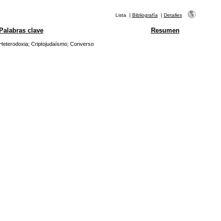
Lista
|
Bibliografía
|
Detalles
Palabras clave
Resumen
Heterodoxia
;
Criptojudaísmo
;
Converso